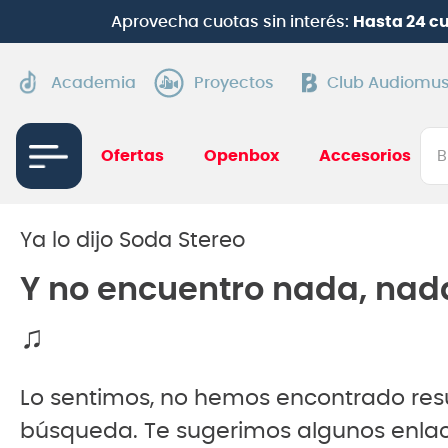
Aprovecha cuotas sin interés:
Hasta 24 c
Academia
Proyectos
Club Audiomus
Bus
Ofertas
Openbox
Accesorios
TÉRMI
1
.
gui
Ya lo dijo Soda Stereo
2
.
ba
Y no encuentro nada, nad
3
.
gu
♫
4
.
pi
5
.
am
Lo sentimos, no hemos encontrado res
6
.
te
búsqueda. Te sugerimos algunos enlac
7
.
gu