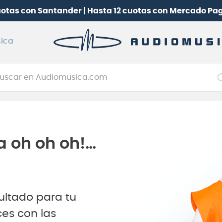
uotas con Santander | Hasta 12 cuotas con Mercado Pa
ica
car en Audiomusica.com
NOS MÁS BUSCADOS
tarra electrica
jo
a oh oh oh!…
itarra electroacústica
oneerdj
plificador
ultado para tu
clado
es con las
itarra