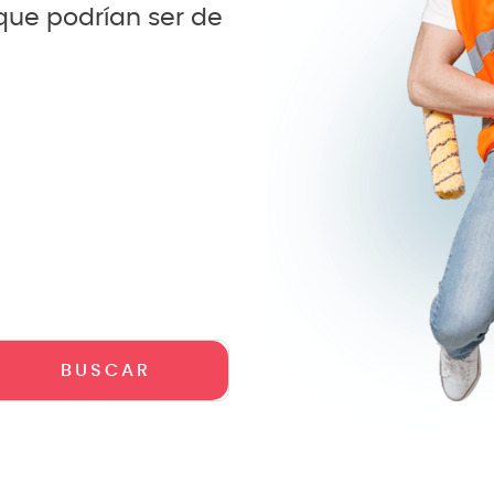
 que podrían ser de
crófono
teria
lin