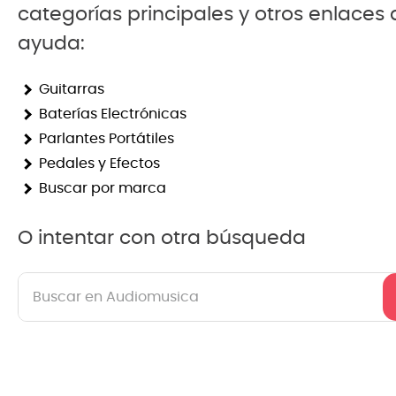
categorías principales y otros enlaces
8
.
mi
ayuda:
9
.
ba
Guitarras
10
.
vio
Baterías Electrónicas
Parlantes Portátiles
Pedales y Efectos
Buscar por marca
O intentar con otra búsqueda
Buscar en Audiomusica