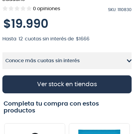
8
.
micrófono
0
opiniones
SKU
:
1110830
9
.
bateria
$
19
.
990
10
.
violin
Hasta
12
cuotas sin interés de
$
1666
Conoce más cuotas sin interés
Ver stock en tiendas
Completa tu compra con estos
productos