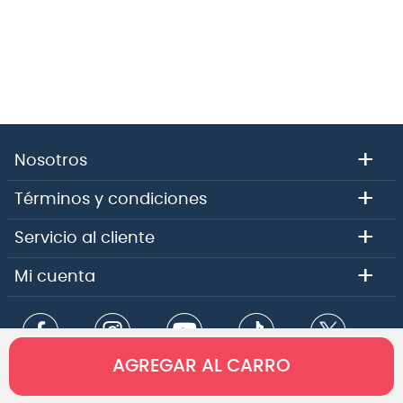
útil de las cuerdas y conserva el tono natural y la
sensación de las cuerdas sin recubrimiento.
El cable envolvente 80/20 proporciona un tono
acústico brillante y audaz, con una proyección
nítida que puede llenar una habitación.
Con un núcleo de NY Steel y tecnología Fusion
Twist, XT 80/20 Bronze ofrece una mayor
resistencia a la rotura y una estabilidad de
+
Nosotros
afinación inigualable, manteniéndose afinada
un 131 % mejor que otras cuerdas acústicas.
+
Términos y condiciones
Las cuerdas D'Addario 80/20 se fabrican en EE.
UU.
+
Servicio al cliente
+
Mi cuenta
AGREGAR AL CARRO
Copyright 2026 - Comercial e importadora Audiomusica SPA