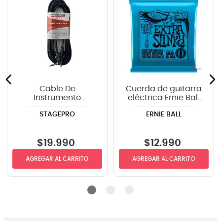
Cable De
Cuerda de guitarra
Instrumento
eléctrica Ernie Ball
StagePRO SPG20GR
P02225 Extra Slinky
STAGEPRO
ERNIE BALL
recto-angulo 6mts
8-38
$
19
.
990
$
12
.
990
AGREGAR AL CARRITO
AGREGAR AL CARRITO