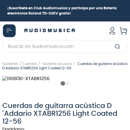
¡
Suscríbete en Club Audiomusica
y participa por una
Batería
electrónica Roland TD-02KV
gratis!
Buscar en Audiomusica.com
TÉRMINOS MÁS BUSCADOS
Guitarras
Cuerdas
Guitarra acústica
Cuerdas de guitarra acústica
1
.
guitarra electrica
D´Addario XTABR1256 Light Coated 12-56
2
.
bajo
3
.
guitarra electroacústica
4
.
pioneerdj
Cuerdas de guitarra acústica D
5
.
amplificador
´Addario XTABR1256 Light Coated
6
.
teclado
12-56
7
.
guitarra
Daddario