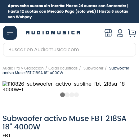
Aprovecha cuotas sin interés:
Hasta 24 cuotas con Santander |
Hasta 12 cuotas con Mercado Pago
(solo web) |
Hasta 6 cuotas
con Webpay
Buscar en Audiomusica.com
TÉRMINOS MÁS BUSCADOS
Audio Pro y Grabación
Cajas acústicas
Subwoofer
Subwoofer
1
.
guitarra electrica
activo Muse FBT 218SA 18" 4000W
2
.
bajo
3
.
guitarra electroacústica
4
.
pioneerdj
5
.
amplificador
Subwoofer activo Muse FBT 218SA
18" 4000W
6
.
guitarra
FBT
7
.
teclado