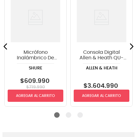
Micrófono
Consola Digital
Inalámbrico De
Allen & Heath QU-
Mano Shure
6D - 24CH - Con
SHURE
ALLEN & HEATH
BLX24R/B58 - H10
Dante
$
609
.
990
$
3
.
604
.
990
$
719
.
990
AGREGAR AL CARRITO
AGREGAR AL CARRITO