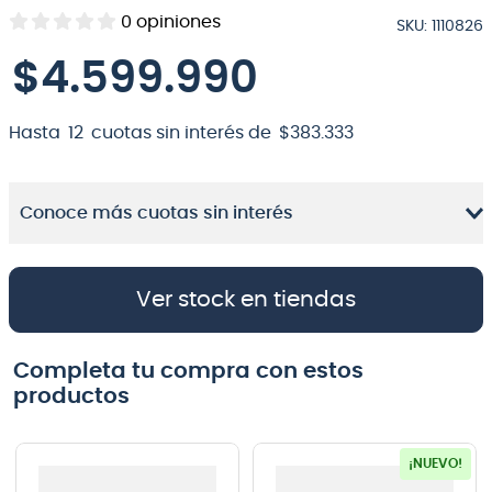
0
opiniones
SKU
:
1110826
8
.
bateria
$
4
.
599
.
990
9
.
micrófono
10
.
violin
Hasta
12
cuotas sin interés de
$
383
.
333
Conoce más cuotas sin interés
Ver stock en tiendas
Completa tu compra con estos
productos
¡NUEVO!