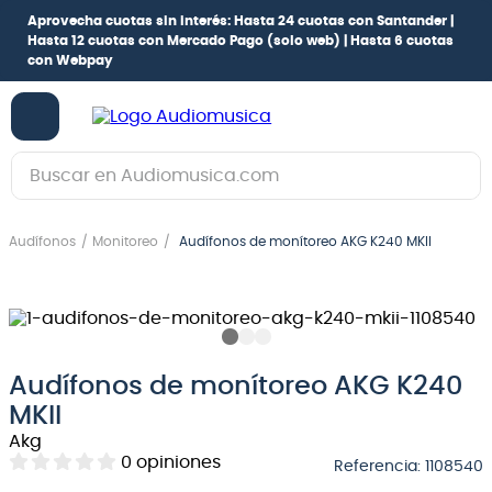
Aprovecha cuotas sin interés:
Hasta 24 cuotas con Santander |
Hasta 12 cuotas con Mercado Pago
(solo web) |
Hasta 6 cuotas
con Webpay
Buscar en Audiomusica.com
TÉRMINOS MÁS BUSCADOS
Audífonos
Monitoreo
Audífonos de monítoreo AKG K240 MKII
1
.
guitarra electrica
2
.
bajo
3
.
guitarra electroacústica
4
.
pioneerdj
Audífonos de monítoreo AKG K240
5
.
amplificador
MKII
Akg
6
.
guitarra
0
opiniones
Referencia
:
1108540
7
.
teclado