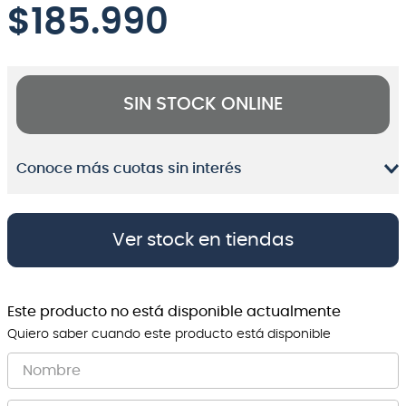
$
185.990
8
.
bateria
9
.
micrófono
10
.
violin
SIN STOCK ONLINE
Conoce más cuotas sin interés
Ver stock en tiendas
Este producto no está disponible actualmente
Quiero saber cuando este producto está disponible