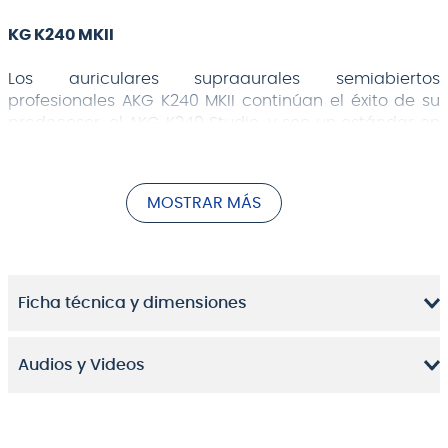
KG K240 MKII
Los auriculares supraaurales semiabiertos
profesionales AKG K240 MKII continúan el éxito de su
predecesor, el AKG K240 Studio, y son un estándar en
estudios, orquestas y escenarios de todo el mundo.
Sus avanzados transductores XXL de 30 mm con
Varimotion patentado, los diafragmas ofrecen un
MOSTRAR MÁS
amplio rango dinámico, mayor sensibilidad y altos
niveles de sonido, mientras que su diseño semiabierto
proporciona la ligereza de los abiertos con la potente
respuesta de graves de los diseños cerrados.
Ficha técnica y dimensiones
Con una precisión impresionante, músicos,
productores e ingenieros confían en los AKG K240 MKII
para escuchar claramente los detalles de la mezcla,
Audios y Videos
lo que ha convertido a estos auriculares en un
estándar en entornos de grabación. Además de una
excelente calidad de sonido, los auriculares son
extremadamente duraderos y cómodos. su diadema