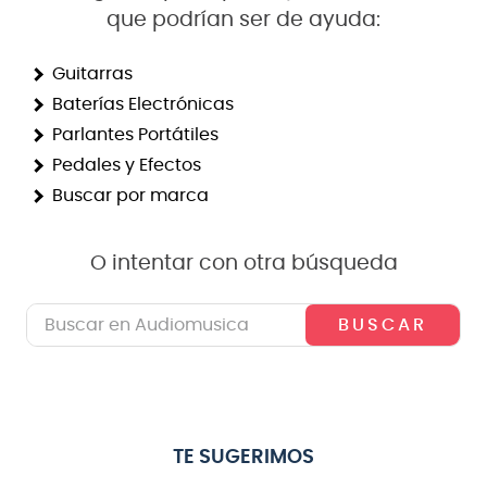
que podrían ser de ayuda:
8
.
micrófono
9
.
bateria
Guitarras
Baterías Electrónicas
10
.
violin
Parlantes Portátiles
Pedales y Efectos
Buscar por marca
O intentar con otra búsqueda
Buscar en Audiomusica
TE SUGERIMOS