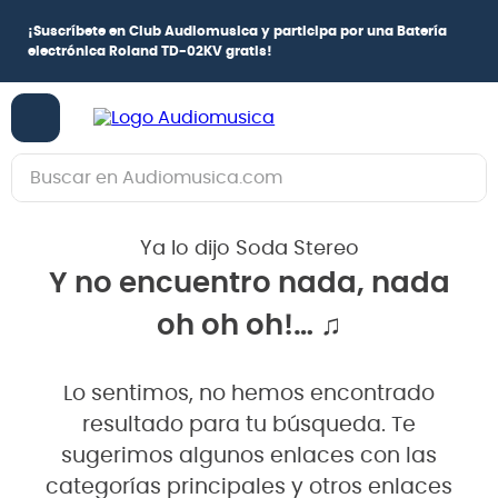
¡
Suscríbete en Club Audiomusica
y participa por una
Batería
electrónica Roland TD-02KV
gratis!
Buscar en Audiomusica.com
TÉRMINOS MÁS BUSCADOS
Ya lo dijo Soda Stereo
1
.
guitarra electrica
Y no encuentro nada, nada
2
.
bajo
oh oh oh!… ♫
3
.
guitarra electroacústica
4
.
pioneerdj
Lo sentimos, no hemos encontrado
5
.
amplificador
resultado para tu búsqueda. Te
6
.
teclado
sugerimos algunos enlaces con las
categorías principales y otros enlaces
7
.
guitarra