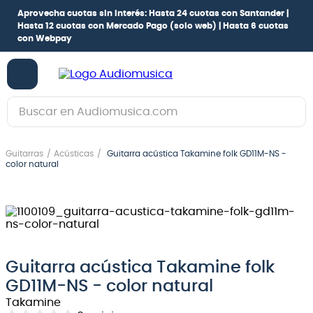
Aprovecha cuotas sin interés:
Hasta 24 cuotas con Santander |
Hasta 12 cuotas con Mercado Pago
(solo web) |
Hasta 6 cuotas
con Webpay
Buscar en Audiomusica.com
TÉRMINOS MÁS BUSCADOS
Guitarras
Acústicas
Guitarra acústica Takamine folk GD11M-NS -
1
.
guitarra electrica
color natural
2
.
bajo
3
.
guitarra electroacústica
4
.
pioneerdj
5
.
amplificador
Guitarra acústica Takamine folk
GD11M-NS - color natural
6
.
teclado
Takamine
7
.
guitarra