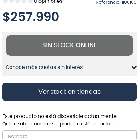
0
opiniones
Referencia
:
1100109
8
.
micrófono
$
257.990
9
.
bateria
10
.
violin
SIN STOCK ONLINE
Conoce más cuotas sin interés
Ver stock en tiendas
Este producto no está disponible actualmente
Quiero saber cuando este producto está disponible