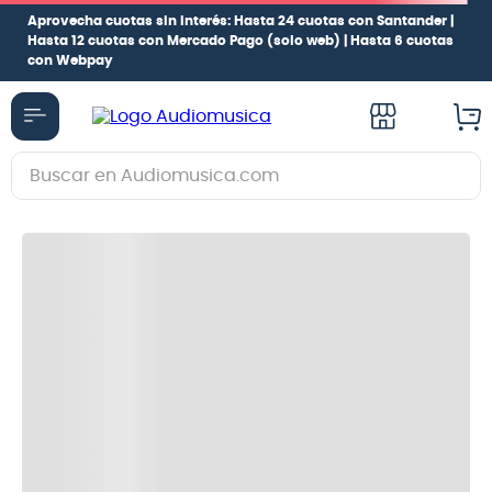
Aprovecha cuotas sin interés:
Hasta 24 cuotas con Santander |
Hasta 12 cuotas con Mercado Pago
(solo web) |
Hasta 6 cuotas
con Webpay
Buscar en Audiomusica.com
TÉRMINOS MÁS BUSCADOS
1
.
guitarra electrica
2
.
bajo
3
.
guitarra electroacústica
4
.
pioneerdj
5
.
amplificador
6
.
guitarra
7
.
teclado