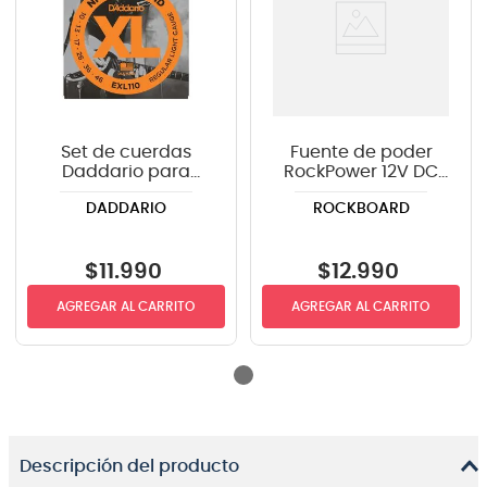
Set de cuerdas
Fuente de poder
Daddario para
RockPower 12V DC
guitarra eléctrica
1.5A RP NT 12 EU
DADDARIO
ROCKBOARD
EXL110 .010-.046
$
11
.
990
$
12
.
990
AGREGAR AL CARRITO
AGREGAR AL CARRITO
Descripción del producto