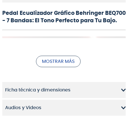
Pedal Ecualizador Gráfico Behringer BEQ700
- 7 Bandas: El Tono Perfecto para Tu Bajo.
MOSTRAR MÁS
Control Total de las Frecuencias Graves para
Bajistas.
Ficha técnica y dimensiones
El
Pedal Ecualizador Gráfico Behringer BEQ700 de 7
Bandas
es la herramienta esencial para
bajistas
,
Audios y Videos
productores musicales
y
sonidistas
en Chile que
buscan moldear el
sonido
de su
bajo eléctrico
con
una precisión inigualable y eliminar el feedback