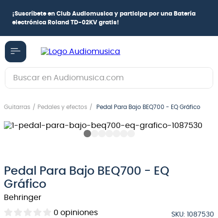
¡
Suscríbete en Club Audiomusica
y participa por una
Batería
electrónica Roland TD-02KV
gratis!
Buscar en Audiomusica.com
TÉRMINOS MÁS BUSCADOS
Guitarras
Pedales y efectos
Pedal Para Bajo BEQ700 - EQ Gráfico
1
.
guitarra electrica
2
.
bajo
3
.
guitarra electroacústica
4
.
pioneerdj
Pedal Para Bajo BEQ700 - EQ
5
.
amplificador
Gráfico
Behringer
6
.
guitarra
0
opiniones
7
.
teclado
SKU
:
1087530