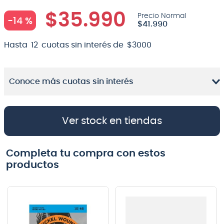
8
.
bateria
$
35
.
990
-
14 %
$
41
.
990
9
.
micrófono
Hasta
12
cuotas sin interés de
$
3000
10
.
violin
Conoce más cuotas sin interés
Ver stock en tiendas
Completa tu compra con estos
productos