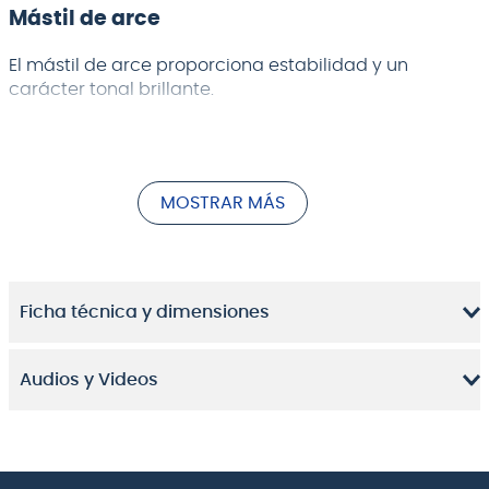
Mástil de arce
El mástil de arce proporciona estabilidad y un
carácter tonal brillante.
Diapasón de Jatoba
Jatoba tiene un color marrón rojizo y produce un
MOSTRAR MÁS
rango medio rico con un agudo nítido.
Trastes medianos
Los trastes de tamaño mediano mejoran la precisión
Ficha técnica y dimensiones
de sus notas.
Cuerpo de álamo
Audios y Videos
El álamo utilizado como madera para la carrocería
ofrece un tono bien equilibrado con un grosor
increíble.