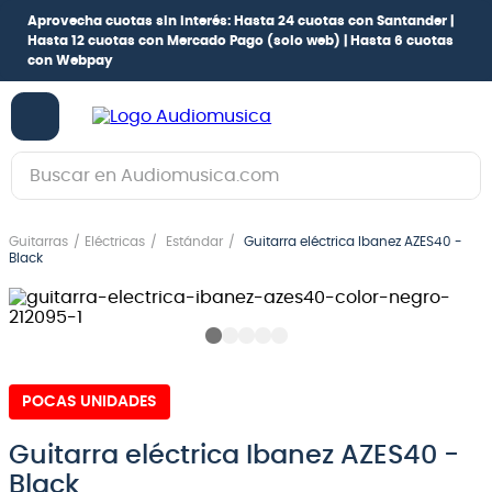
Aprovecha cuotas sin interés:
Hasta 24 cuotas con Santander |
Hasta 12 cuotas con Mercado Pago
(solo web) |
Hasta 6 cuotas
con Webpay
Buscar en Audiomusica.com
TÉRMINOS MÁS BUSCADOS
Guitarras
Eléctricas
Estándar
Guitarra eléctrica Ibanez AZES40 -
1
.
guitarra electrica
Black
2
.
bajo
3
.
guitarra electroacústica
4
.
pioneerdj
POCAS UNIDADES
5
.
amplificador
6
.
guitarra
Guitarra eléctrica Ibanez AZES40 -
Black
7
.
teclado