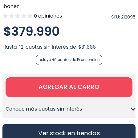
Ibanez
8
.
micrófono
0
opiniones
SKU
:
212095
9
.
bateria
$
379
.
990
10
.
violin
Hasta
12
cuotas sin interés de
$
31
.
666
Incluye
40 puntos
de Experiencia >
AGREGAR AL CARRO
Conoce más cuotas sin interés
Ver stock en tiendas