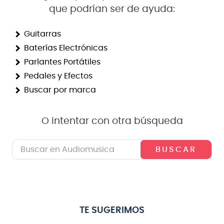
que podrían ser de ayuda:
8
.
bateria
9
.
micrófono
Guitarras
Baterías Electrónicas
10
.
violin
Parlantes Portátiles
Pedales y Efectos
Buscar por marca
O intentar con otra búsqueda
Buscar en Audiomusica
TE SUGERIMOS