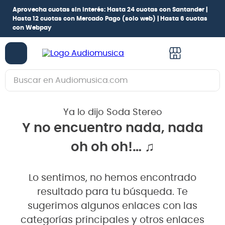
Aprovecha cuotas sin interés:
Hasta 24 cuotas con Santander |
Hasta 12 cuotas con Mercado Pago
(solo web) |
Hasta 6 cuotas
con Webpay
Buscar en Audiomusica.com
TÉRMINOS MÁS BUSCADOS
Ya lo dijo Soda Stereo
1
.
guitarra electrica
Y no encuentro nada, nada
2
.
bajo
oh oh oh!… ♫
3
.
guitarra electroacústica
4
.
pioneerdj
Lo sentimos, no hemos encontrado
5
.
amplificador
resultado para tu búsqueda. Te
6
.
guitarra
sugerimos algunos enlaces con las
categorías principales y otros enlaces
7
.
teclado