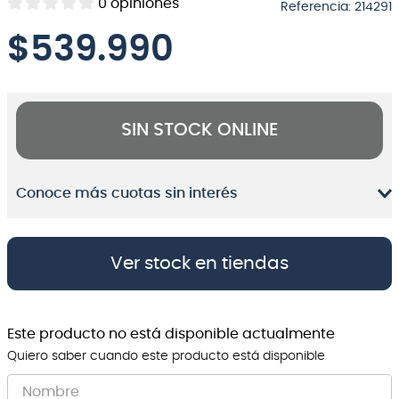
0
opiniones
Referencia
:
214291
8
.
micrófono
$
539.990
9
.
bateria
10
.
violin
SIN STOCK ONLINE
Conoce más cuotas sin interés
Ver stock en tiendas
Este producto no está disponible actualmente
Quiero saber cuando este producto está disponible