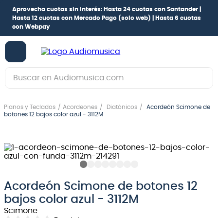
Aprovecha cuotas sin interés:
Hasta 24 cuotas con Santander |
Hasta 12 cuotas con Mercado Pago
(solo web) |
Hasta 6 cuotas
con Webpay
Buscar en Audiomusica.com
TÉRMINOS MÁS BUSCADOS
Pianos y Teclados
Acordeones
Diatónicos
Acordeón Scimone de
1
.
guitarra electrica
botones 12 bajos color azul - 3112M
2
.
bajo
3
.
guitarra electroacústica
4
.
pioneerdj
5
.
amplificador
Acordeón Scimone de botones 12
bajos color azul - 3112M
6
.
guitarra
Scimone
7
.
teclado