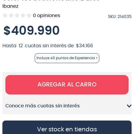
Ibanez
8
.
micrófono
0
opiniones
SKU
:
214035
9
.
teclado
$
409
.
990
10
.
violin
Hasta
12
cuotas sin interés de
$
34
.
166
Incluye
40 puntos
de Experiencia >
AGREGAR AL CARRO
Conoce más cuotas sin interés
Ver stock en tiendas