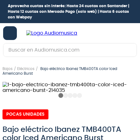
Aprovecha cuotas sin interés:
Hasta 24 cuotas con Santander |
Hasta 12 cuotas con Mercado Pago
(solo web) |
Hasta 6 cuotas
con Webpay
Buscar en Audiomusica.com
TÉRMINOS MÁS BUSCADOS
Bajos
Eléctricos
Bajo eléctrico Ibanez TMB400TA color Iced
1
.
guitarra electrica
Americano Burst
2
.
bajo
3
.
guitarra electroacústica
4
.
pioneerdj
POCAS UNIDADES
5
.
amplificador
6
.
guitarra
Bajo eléctrico Ibanez TMB400TA
color Iced Americano Burst
7
.
bateria