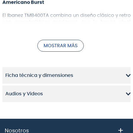
Americano Burst
El
Ibanez TMB400TA
combina un diseño clásico y retro
con características modernas que lo hacen ideal
para bajistas que buscan versatilidad y estilo en un
solo instrumento. Parte de la serie Talman, este bajo
destaca tanto por su estética única como por su
MOSTRAR MÁS
capacidad para adaptarse a diferentes géneros
musicales.
Características principales:
Ficha técnica y dimensiones
Cuerpo y diseño:
Fabricado con madera de álamo y una tapa de
Tamo Ash, el cuerpo del TMB400TA ofrece un tono
Audios y Videos
equilibrado y resonante. Su acabado elegante y
detalles retro lo convierten en una pieza
llamativa en cualquier escenario.
Mástil y diapasón:
El mástil de arce tostado, tipo TMB4, garantiza
+
Nosotros
estabilidad y durabilidad, mientras que el