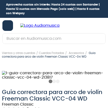
Aprovecha cuotas sin interés:
Hasta 24 cuotas con Santander |
Hasta 12 cuotas con Mercado Pago
(solo web) |
Hasta 6 cuotas
con Webpay
Buscar en Audiomusica.com
TÉRMINOS MÁS BUSCADOS
Vientos y otras cuerdas
Cuerdas Frotadas
Accesorios
Guia
1
.
guitarra electrica
correctora para arco de violín Freeman Classic VCC-04 WD
2
.
bajo
3
.
guitarra electroacústica
4
.
pioneerdj
5
.
amplificador
Guia correctora para arco de violín
Freeman Classic VCC-04 WD
6
.
guitarra
Freeman Classic
7
.
teclado