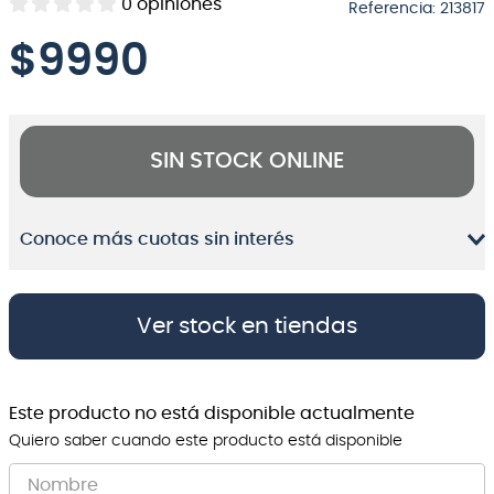
0
opiniones
Referencia
:
213817
8
.
bateria
$
9990
9
.
micrófono
10
.
violin
SIN STOCK ONLINE
Conoce más cuotas sin interés
Ver stock en tiendas
Este producto no está disponible actualmente
Quiero saber cuando este producto está disponible