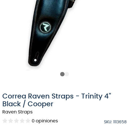
8
.
bateria
9
.
micrófono
10
.
violin
Correa Raven Straps - Trinity 4"
Black / Cooper
Raven Straps
0
opiniones
SKU
:
1113658