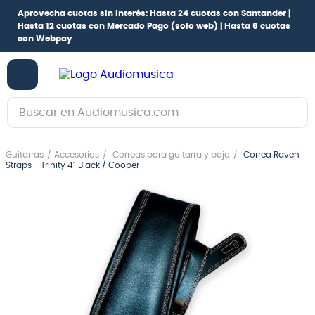
Aprovecha cuotas sin interés:
Hasta 24 cuotas con Santander |
Hasta 12 cuotas con Mercado Pago
(solo web) |
Hasta 6 cuotas
con Webpay
Buscar en Audiomusica.com
TÉRMINOS MÁS BUSCADOS
Guitarras
Accesorios
Correas para guitarra y bajo
Correa Raven
1
.
guitarra electrica
Straps - Trinity 4" Black / Cooper
2
.
bajo
3
.
guitarra electroacústica
4
.
pioneerdj
5
.
amplificador
6
.
guitarra
7
.
teclado