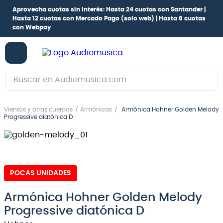
Aprovecha cuotas sin interés:
Hasta 24 cuotas con Santander |
Hasta 12 cuotas con Mercado Pago
(solo web) |
Hasta 6 cuotas
con Webpay
Buscar en Audiomusica.com
TÉRMINOS MÁS BUSCADOS
Vientos y otras cuerdas
Armónicas
Armónica Hohner Golden Melody
1
.
guitarra electrica
Progressive diatónica D
2
.
bajo
3
.
guitarra electroacústica
4
.
pioneerdj
POCAS UNIDADES
5
.
amplificador
Armónica Hohner Golden Melody
6
.
guitarra
Progressive diatónica D
7
.
teclado