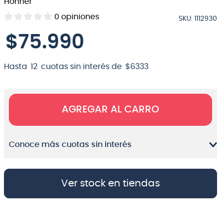
Hohner
8
.
bateria
0
opiniones
SKU
:
1112930
9
.
micrófono
$
75
.
990
10
.
violin
Hasta
12
cuotas sin interés de
$
6333
AGREGAR AL CARRO
Conoce más cuotas sin interés
Ver stock en tiendas