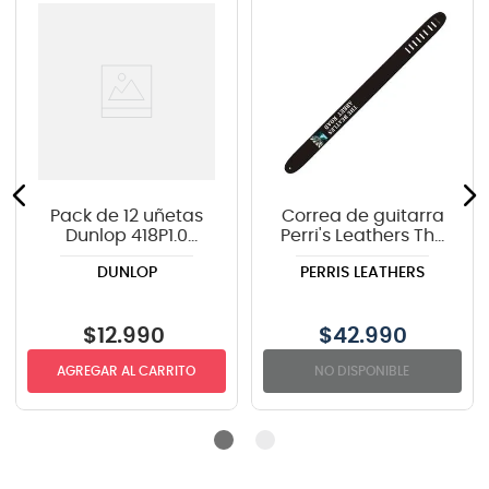
Pack de 12 uñetas
Correa de guitarra
Dunlop 418P1.0
Perri's Leathers The
TORTEX
Beatles "Abbey
DUNLOP
PERRIS LEATHERS
Road" P25TB-6074
$
12
.
990
$
42.990
AGREGAR AL CARRITO
NO DISPONIBLE