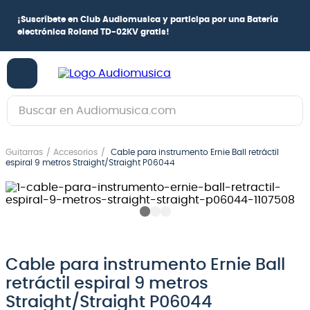
¡
Suscríbete en Club Audiomusica
y participa por una
Batería
electrónica Roland TD-02KV
gratis!
Buscar en Audiomusica.com
TÉRMINOS MÁS BUSCADOS
Guitarras
Accesorios
Cable para instrumento Ernie Ball retráctil
1
.
guitarra electrica
espiral 9 metros Straight/Straight P06044
2
.
bajo
3
.
guitarra electroacústica
4
.
pioneerdj
5
.
amplificador
Cable para instrumento Ernie Ball
retráctil espiral 9 metros
6
.
guitarra
Straight/Straight P06044
7
.
teclado