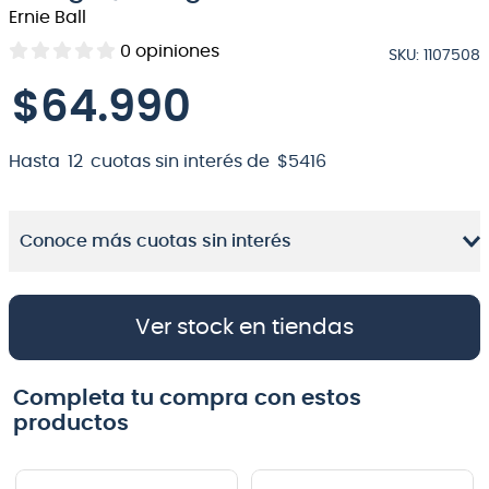
Ernie Ball
8
.
bateria
0
opiniones
SKU
:
1107508
9
.
micrófono
$
64
.
990
10
.
violin
Hasta
12
cuotas sin interés de
$
5416
Conoce más cuotas sin interés
Ver stock en tiendas
Completa tu compra con estos
productos