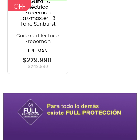
Guitarra Eléctrica
Freeeman
Jazzmaster- 3
FREEMAN
Tone Sunburst
$
229
.
990
$
249
.
990