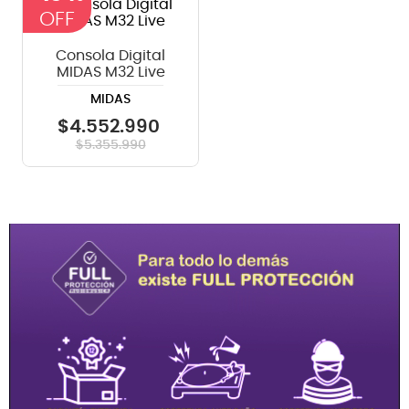
Consola Digital
MIDAS M32 Live
MIDAS
$
4
.
552
.
990
$
5
.
355
.
990