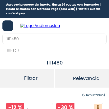
Aprovecha cuotas sin interés:
Hasta 24 cuotas con Santander |
Hasta 12 cuotas con Mercado Pago
(solo web) |
Hasta 6 cuotas
con Webpay
Buscar en Audiomusica.com
1111480
1111480
Filtrar
Relevancia
2
-
12 %
-
30 %