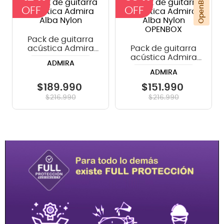
OpenBox
Pack de guitarra
acústica Admira
Pack de guitarra
Alba Nylon
acústica Admira
ADMIRA
Alba Nylon
ADMIRA
OPENBOX
$
189
.
990
$
151
.
990
$
216
.
990
$
216
.
990