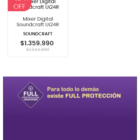
Mixer Digital
Soundcraft Ui24R
SOUNDCRAFT
$
1
.
359
.
990
$
1
.
544
.
990